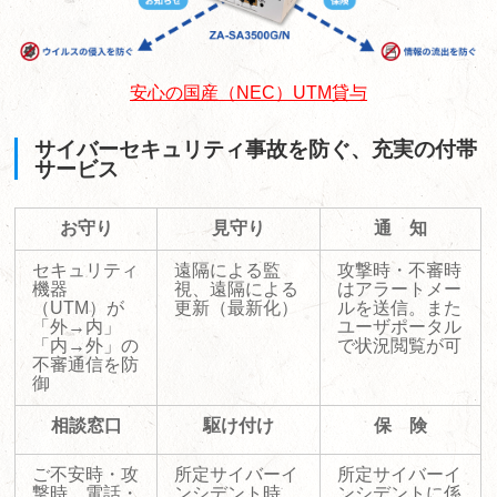
安心の国産（NEC）UTM貸与
サイバーセキュリティ事故を防ぐ、充実の付帯
サービス
お守り
見守り
通 知
セキュリティ
遠隔による監
攻撃時・不審時
機器
視、遠隔による
はアラートメー
（UTM）が
更新（最新化）
ルを送信。また
「外→内」
ユーザポータル
「内→外」の
で状況閲覧が可
不審通信を防
御
相談窓口
駆け付け
保 険
ご不安時・攻
所定サイバーイ
所定サイバーイ
撃時、電話・
ンシデント時、
ンシデントに係