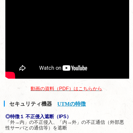
動画の資料（PDF）はこちらから
セキュリティ機器
UTMの特徴
◎特徴１ 不正侵入遮断（IPS）
「外→内」の不正侵入、「内→外」の不正通信（外部悪
性サーバとの通信等）を遮断