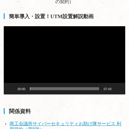
の契約）
簡単導入・設置！UTM設置解説動画
動
画
プ
レ
ー
ヤ
ー
00:00
07:43
関係資料
商工会議所サイバーセキュリティお助け隊サービス 利