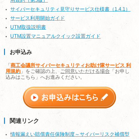
用規約（第5版）
サイバーセキュリティ見守りサービス仕様書（1.4.1）
サービス利用開始ガイド
UTM取扱説明書
UTM設置マニュアルクイック設置ガイド
お申込み
「
商工会議所サイバーセキュリティお助け隊サービス 利
用規約
」をご確認の上、
ご同意いただける場合
「お申し
込みはこちら」へお進みください。
関連リンク
情報漏えい賠償責任保険制度～サイバーリスク補償型