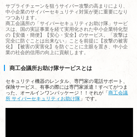
サプライチェーンを狙うサイバー攻撃の高まりにより、
中小企業のサイバーセキュリティ対策が更に重要になり
つつあります。
商工会議所の「サイバーセキュリティお助け隊」サービ
スは、
国の実証事業を経て実用化された中小企業特化型
の【安価・簡便】【安心・安全】のサービス。
「攻撃は
完全に防ぐことは出来ない」ことを前提に【攻撃の被害
化】【被害の実害化】を
防ぐことに主眼を置き、中小企
業の社会的信用の向上に貢献します。
商工会議所お助け隊サービスとは
セキュリティ機器のレンタル、専門家の電話サポート、
保険サービス、有事の際には専門家派遣！すべてがつま
った、オールインワンパッケージ！！それが「
商工会議
所 サイバーセキュリティお助け隊
」です。