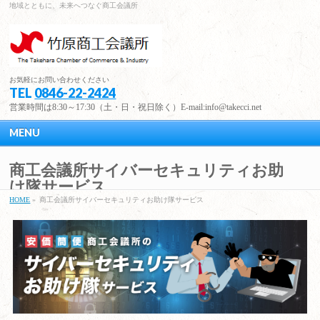
地域とともに、未来へつなぐ商工会議所
お気軽にお問い合わせください
TEL
0846-22-2424
営業時間は8:30～17:30（土・日・祝日除く）E-mail:info@takecci.net
MENU
商工会議所サイバーセキュリティお助
け隊サービス
HOME
»
商工会議所サイバーセキュリティお助け隊サービス