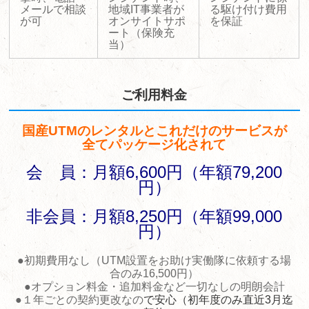
メールで相談
地域IT事業者が
る駆け付け費用
が可
オンサイトサポ
を保証
ート（保険充
当）
ご利用料金
国産UTMのレンタルとこれだけのサービスが
全てパッケージ化されて
会 員：月額6,600円（年額79,200
円）
非会員：月額8,250円（年額99,000
円）
●初期費用なし（UTM設置をお助け実働隊に依頼する場
合のみ16,500円）
●オプション料金・追加料金など一切なしの明朗会計
●１年ごとの契約更改なの
で安心（初年度のみ直近3月迄