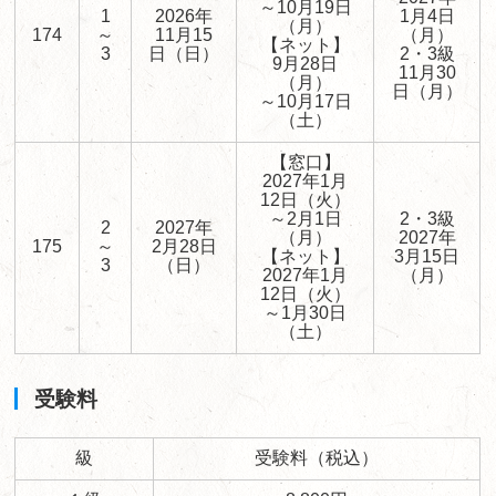
～10月19日
1
2026年
1月4日
（月）
174
～
11月15
（月）
【ネット】
3
日（日）
2・3級
9月28日
11月30
（月）
日（月）
～10月17日
（土）
【窓口】
2027年1月
12日（火）
～2月1日
2・3級
2
2027年
（月）
2027年
175
～
2月28日
【ネット】
3月15日
3
（日）
2027年1月
（月）
12日（火）
～1月30日
（土）
受験料
級
受験料（税込）