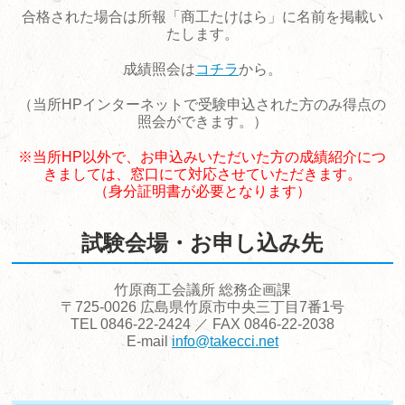
合格された場合は所報「商工たけはら」に名前を掲載い
たします。
成績照会は
コチラ
から。
（当所HPインターネットで受験申込された方のみ得点の
照会ができます。）
※当所HP以外で、お申込みいただいた方の成績紹介につ
きましては、窓口にて対応させていただきます。
（身分証明書が必要となります）
試験会場・お申し込み先
竹原商工会議所 総務企画課
〒725-0026 広島県竹原市中央三丁目7番1号
TEL 0846-22-2424 ／ FAX 0846-22-2038
E-mail
info@takecci.net