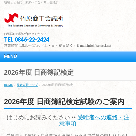
地域とともに、未来へつなぐ商工会議所
お気軽にお問い合わせください
TEL
0846-22-2424
営業時間は8:30～17:30（土・日・祝日除く）E-mail:info@takecci.net
MENU
2026年度 日商簿記検定
HOME
»
検定試験トップ
»
2026年度 日商簿記検定
2026年度 日商簿記検定試験のご案内
はじめにお読みください ‣‣
受験者への連絡・注
意事項
受験者への連絡・注意事項を承諾したうえで受験の申し込みをし