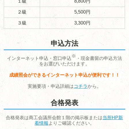
１級
8,800円
２級
5,500円
３級
3,300円
申込方法
※
インターネット申込・窓口申込
・現金書留の申込方法
をお選びいただけます。
成績照会ができるインターネット申込が便利です！！
実施要項・申込詳細は
コチラ
から。
合格発表
合格発表は商工会議所会館１階の掲示板または
当所HP新
着情報
よりご確認ください。