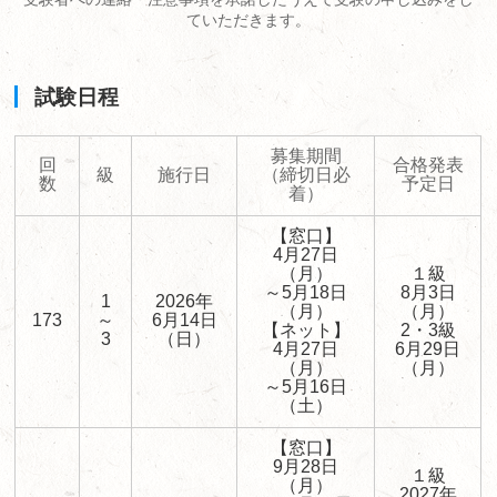
ていただきます。
試験日程
募集期間
回
合格発表
級
施行日
（締切日必
数
予定日
着）
【窓口】
4月27日
（月）
１級
～5月18日
8月3日
1
2026年
（月）
（月）
173
～
6月14日
【ネット】
2・3級
3
（日）
4月27日
6月29日
（月）
（月）
～5月16日
（土）
【窓口】
9月28日
１級
（月）
2027年