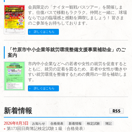
会員限定の「ナイター観戦バスツアー」を開催しま
す。往復バスで移動もラクラク。仲間と一緒に、球場
ならではの臨場感と感動を満喫しましょう！ 皆さま
のご参加をお待ちしております。
詳しくはこちら
「竹原市中小企業等就労環境整備支援事業補助金」のご
案内
市内中小企業などへの若者や女性の就労を促進すると
ともに、就労の定着を図るため、若者や女性が働きや
すい就労環境を整備するための費用の一部を補助しま
す。
詳しくはこちら
新着情報
RSS
2026年8月3日
お知らせ
合格発表
新着情報
検定試験
簿記
第173回日商簿記検定試験１級〈合格発表〉