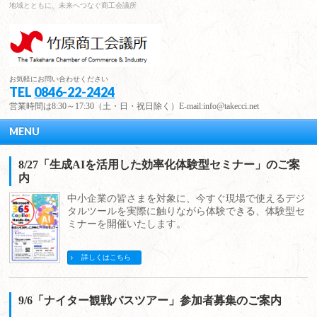
地域とともに、未来へつなぐ商工会議所
お気軽にお問い合わせください
TEL
0846-22-2424
営業時間は8:30～17:30（土・日・祝日除く）E-mail:info@takecci.net
MENU
8/27「生成AIを活用した効率化体験型セミナー」のご案
内
中小企業の皆さまを対象に、今すぐ現場で使えるデジ
タルツールを実際に触りながら体験できる、体験型セ
ミナーを開催いたします。
詳しくはこちら
9/6「ナイター観戦バスツアー」参加者募集のご案内