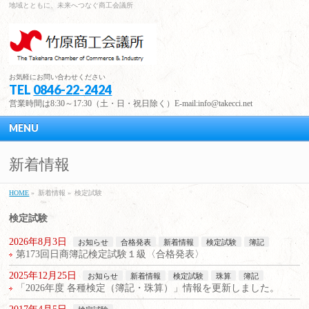
地域とともに、未来へつなぐ商工会議所
お気軽にお問い合わせください
TEL
0846-22-2424
営業時間は8:30～17:30（土・日・祝日除く）E-mail:info@takecci.net
MENU
新着情報
HOME
»
新着情報 »
検定試験
検定試験
2026年8月3日
お知らせ
合格発表
新着情報
検定試験
簿記
第173回日商簿記検定試験１級〈合格発表〉
2025年12月25日
お知らせ
新着情報
検定試験
珠算
簿記
「2026年度 各種検定（簿記・珠算）」情報を更新しました。