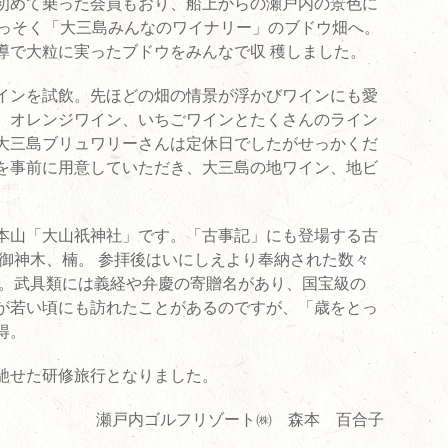
初めて乗った会員もおり、船上からの瀬戸内の景色に
さっそく「大三島みんなのワイナリー」のブドウ畑へ。
導で大粒に実ったブドウをみんなで収 穫しました。
インを試飲。先ほどの畑の情景が浮かびワインにも愛
、オレンジワイン、いちごワインとたくさんのライン
大三島ブリュワリーさんは定休日でしたがせっかくだ
を事前に用意していただき、大三島の地ワイン、地ビ
本山「大山祇神社」です。「古事記」にも登場する古
の御神木、楠。 参拝後はいにしえより奉納された数々
へ。武具類には義経や弁慶の寄贈名があり、国宝級の
が若い頃にも訪れたことがあるのですが、「歳をとっ
得。
馳せた研修旅行となりました。
瀬戸内ゴルフリゾート㈱ 森本 百合子