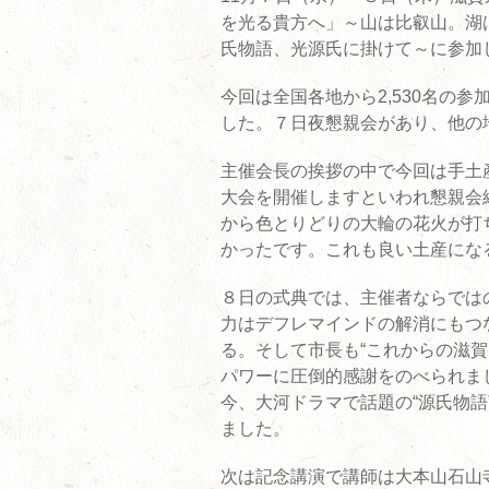
を光る貴方へ」～山は比叡山。湖
氏物語、光源氏に掛けて～に参加
今回は全国各地から2,530名の
した。７日夜懇親会があり、他の
主催会長の挨拶の中で今回は手土
大会を開催しますといわれ懇親会
から色とりどりの大輪の花火が打
かったです。これも良い土産にな
８日の式典では、主催者ならでは
力はデフレマインドの解消にもつ
る。そして市長も“これからの滋
パワーに圧倒的感謝をのべられま
今、大河ドラマで話題の“源氏物語
ました。
次は記念講演で講師は大本山石山