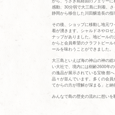
から、うさぎ島経由のフェリーに
感動、30分弱で大三島に到着。
静岡から移住した川田醸造長の指
その後、ショップに移動し地元ワ
着が湧きます。シャルドネやロゼ
ナップがありました。地ビールの
からと会員希望のクラフトビール
ールを味わうことができました。
大三島といえば海の神山の神の総
い大社で、境内には樹齢2600年
の逸品が展示されている宝物 館
品々が並んでいます。多くの会員
てからの方が理解が深まる」と納
みんなで島の歴史の流れに想いを