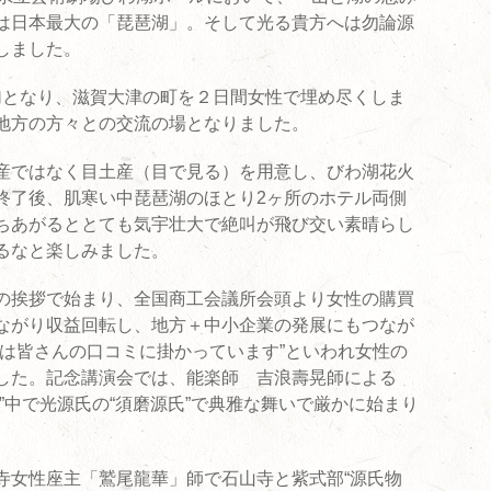
は日本最大の「琵琶湖」。そして光る貴方へは勿論源
しました。
参加となり、滋賀大津の町を２日間女性で埋め尽くしま
地方の方々との交流の場となりました。
産ではなく目土産（目で見る）を用意し、びわ湖花火
終了後、肌寒い中琵琶湖のほとり2ヶ所のホテル両側
ちあがるととても気宇壮大で絶叫が飛び交い素晴らし
るなと楽しみました。
の挨拶で始まり、全国商工会議所会頭より女性の購買
ながり収益回転し、地方＋中小企業の発展にもつなが
賀は皆さんの口コミに掛かっています”といわれ女性の
した。記念講演会では、能楽師 吉浪壽晃師による
”中で光源氏の“須磨源氏”で典雅な舞いで厳かに始まり
寺女性座主「鷲尾龍華」師で石山寺と紫式部“源氏物