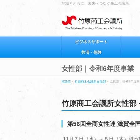
地域とともに、未来へつなぐ商工会議所
ビジネスサポート
共済・保険
女性部｜令和6年度事業
HOME
»
竹原商工会議所女性部
»
女性部｜令和6年度事
竹原商工会議所女性部 
第56回全商女性連 滋賀全
11月７日（水）～８日（木）滋