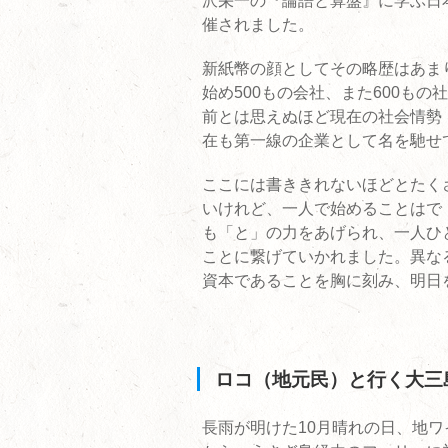
沢栄一の『論語と算盤』に学ぶ日
催されました。
新紙幣の顔としてその略歴はあま
始め500もの会社、また600も
前とは思えぬほど現在の社会情勢
在も第一線の企業として名を馳せ
ここには書ききれないほどとたく
いけれど、一人で始めることはで
も「と」の力をあげられ、一人ひ
ことに繋げていかれました。異な
資本であることを胸に刻み、明日
ロコ（地元民）と行く大三島
長雨が明けた10月晴れの日、地