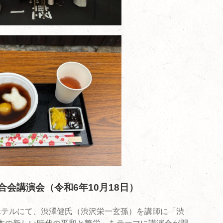
会講演会（令和6年10月18日）
 ホテルにて、渋澤健氏（渋沢栄一玄孫）を講師に「渋