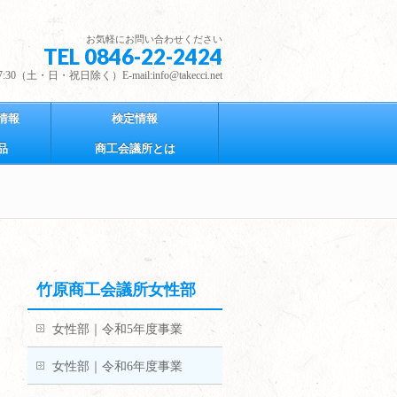
お気軽にお問い合わせください
TEL 0846-22-2424
30（土・日・祝日除く）E-mail:info@takecci.net
情報
検定情報
品
商工会議所とは
竹原商工会議所女性部
女性部｜令和5年度事業
女性部｜令和6年度事業