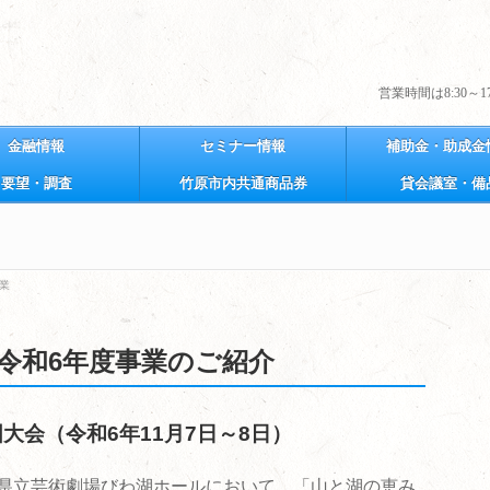
営業時間は8:30～17:
金融情報
セミナー情報
補助金・助成金
要望・調査
竹原市内共通商品券
貸会議室・備
業
令和6年度事業のご紹介
国大会（令和6年11月7日～8日）
賀県立芸術劇場びわ湖ホールにおいて、「山と湖の恵み