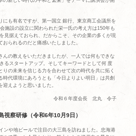
本の新しい時代の平和と繁栄」をテーマに講演会が開
りにも有名ですが、第一国立 銀行、東京商工会議所を
の社会施設の設立に関わられた栄一氏の考え方は150年も
 を見据えておられ、だからこそ、その企業の多くが現
ておられるのだと痛感いたしました。
さんの教えをいただきましたが、一人では何もできな
 きるスタートアップ。そしてキーワードとして何 度
とりの未来を信じる力を合わせて次の時代を共に拓く
る時代環境にあろうとも「今日よりよい明日」は共創
を迎えようと思いました。
令和６年度会長 北丸 令子
視察研修（令和6年10月9日）
ワインや地ビールで注目の大三島を訪ねました。忠海港