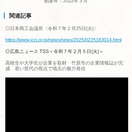
創業年：2022年３月
関連記事
◎日本商工会議所〈令和７年２月25日(火)〉
https://www.jcci.or.jp/news/news/2025/0225183014.html
◎広島ニュース TSS＜令和７年２月５日(火)＞
高校生や大学生が企業を取材 竹原市の企業情報誌が完
成 若い世代の視点で地元の魅力発信