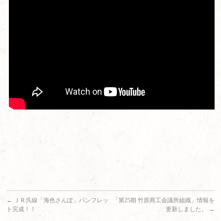
←
ＪＲ呉線「海色さんぽ」パンフレッ
「第25期 竹原商工会議所組織」情報を
ト完成！！
更新しました。
→