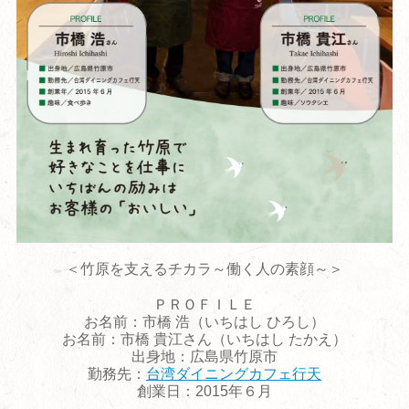
＜竹原を支えるチカラ～働く人の素顔～＞
ＰＲＯＦＩＬＥ
お名前：市橋 浩（いちはし ひろし）
お名前：市橋
貴江さん（いちはし たかえ）
出身地：広島県竹原市
勤務先：
台湾ダイニングカフェ行天
創業日
：2015年６月