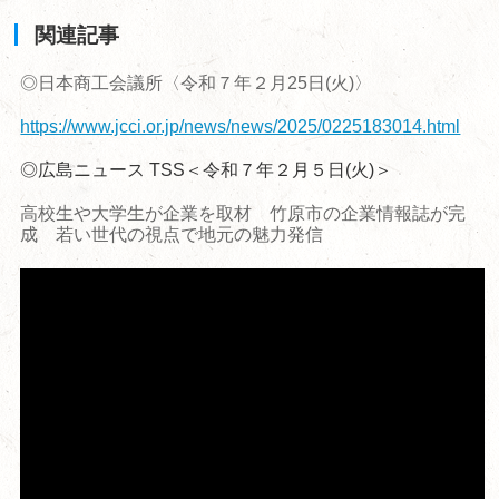
関連記事
◎日本商工会議所〈令和７年２月25日(火)〉
https://www.jcci.or.jp/news/news/2025/0225183014.html
◎広島ニュース TSS＜令和７年２月５日(火)＞
高校生や大学生が企業を取材 竹原市の企業情報誌が完
成 若い世代の視点で地元の魅力発信