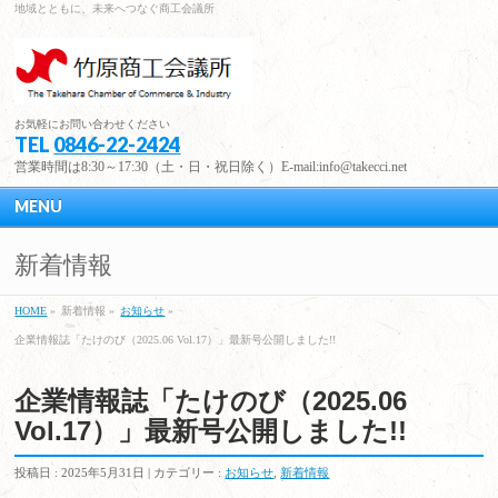
地域とともに、未来へつなぐ商工会議所
お気軽にお問い合わせください
TEL
0846-22-2424
営業時間は8:30～17:30（土・日・祝日除く）E-mail:info@takecci.net
MENU
新着情報
HOME
»
新着情報 »
お知らせ
»
企業情報誌「たけのび（2025.06 Vol.17）」最新号公開しました!!
企業情報誌「たけのび（2025.06
Vol.17）」最新号公開しました!!
投稿日 : 2025年5月31日 | カテゴリー :
お知らせ
,
新着情報