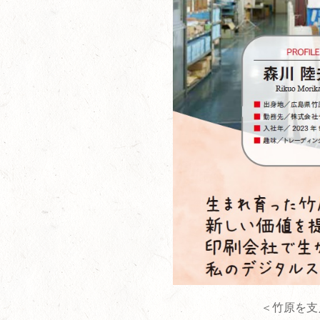
＜竹原を支