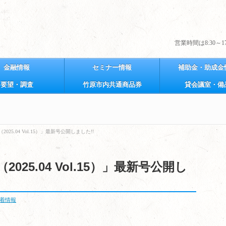
営業時間は8:30～17:
金融情報
セミナー情報
補助金・助成金
要望・調査
竹原市内共通商品券
貸会議室・備
25.04 Vol.15）」最新号公開しました!!
25.04 Vol.15）」最新号公開し
着情報