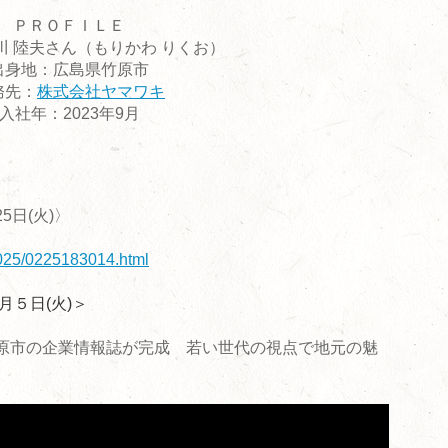
ＰＲＯＦＩＬＥ
川 陸夫さん（もりかわ りくお）
出身地：広島県竹原市
務先：
株式会社ヤマワキ
入社年：2023年9月
日(火)〉
2025/0225183014.html
月５日(火)＞
原市の企業情報誌が完成 若い世代の視点で地元の魅