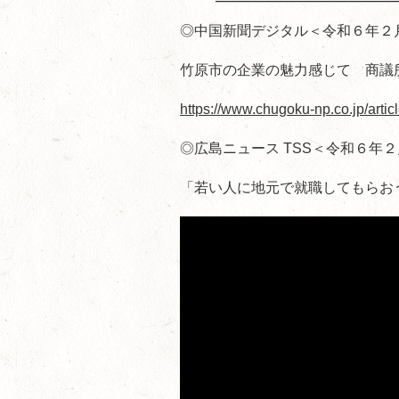
◎中国新聞デジタル＜令和６年２月1
竹原市の企業の魅力感じて 商議
https://www.chugoku-np.co.jp/artic
◎広島ニュース TSS＜令和６年２
「若い人に地元で就職してもらお